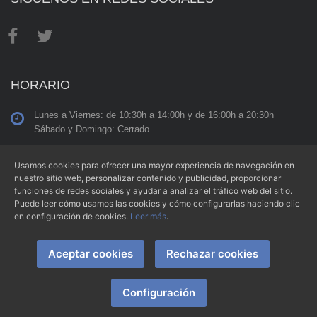
HORARIO
Lunes a Viernes: de 10:30h a 14:00h y de 16:00h a 20:30h
Sábado y Domingo: Cerrado
Usamos cookies para ofrecer una mayor experiencia de navegación en
nuestro sitio web, personalizar contenido y publicidad, proporcionar
funciones de redes sociales y ayudar a analizar el tráfico web del sitio.
Aviso Legal
|
Condiciones de Uso
|
Política de Privacidad
|
Puede leer cómo usamos las cookies y cómo configurarlas haciendo clic
Política de Cookies
en configuración de cookies.
Leer más
.
Aceptar cookies
Rechazar cookies
Copyright © 2026 -
Clínica Dental Madrid 23 - Implantes en Villalba
-
Todos los derechos reservados.
Configuración
Página web creada por
Alvasolution, SL