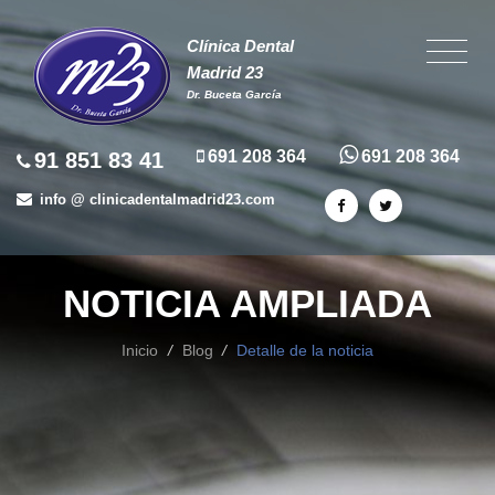
Clínica Dental
Madrid 23
Dr. Buceta García
691 208 364
691 208 364
91 851 83 41
info @ clinicadentalmadrid23.com
NOTICIA AMPLIADA
Inicio
/
Blog
/
Detalle de la noticia